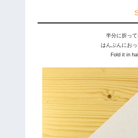
S
半分に折って
はんぶんにおっ
Fold it in h