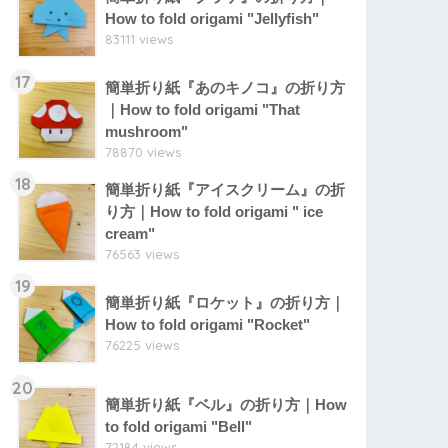
How to fold origami "Jellyfish"
83111 views
17
簡単折り紙『あのキノコ』の折り方
｜How to fold origami "That
mushroom"
78870 views
18
簡単折り紙『アイスクリーム』の折
り方｜How to fold origami " ice
cream"
76563 views
19
簡単折り紙『ロケット』の折り方｜
How to fold origami "Rocket"
76225 views
20
簡単折り紙『ベル』の折り方｜How
to fold origami "Bell"
72184 views