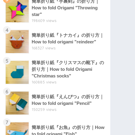
簡単折り紙『手裏剣』の折り方｜
How to fold Origami "Throwing
star"
198609 views
4
簡単折り紙『トナカイ』の折り方｜
How to fold origami "reindeer"
168327 views
5
簡単折り紙『クリスマスの靴下』の
折り方｜How to fold Origami
"Christmas socks"
160885 views
6
簡単折り紙『えんぴつ』の折り方｜
How to fold origami "Pencil"
150259 views
7
簡単折り紙『お魚』の折り方｜How
to fold origami "Fish"