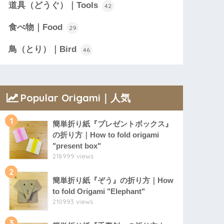
道具（どうぐ）｜Tools
42
食べ物｜Food
29
鳥（とり）｜Bird
46
Popular Origami｜人気
1
簡単折り紙『プレゼントボックス』
の折り方｜How to fold origami
"present box"
218999 views
2
簡単折り紙『ぞう』の折り方｜How
to fold Origami "Elephant"
210993 views
3