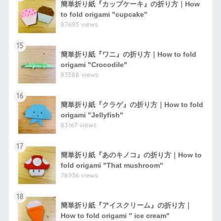
簡単折り紙『カップケーキ』の折り方｜How
to fold origami "cupcake"
87693 views
15
簡単折り紙『ワニ』の折り方｜How to fold
origami "Crocodile"
83388 views
16
簡単折り紙『クラゲ』の折り方｜How to fold
origami "Jellyfish"
83167 views
17
簡単折り紙『あのキノコ』の折り方｜How to
fold origami "That mushroom"
78936 views
18
簡単折り紙『アイスクリーム』の折り方｜
How to fold origami " ice cream"