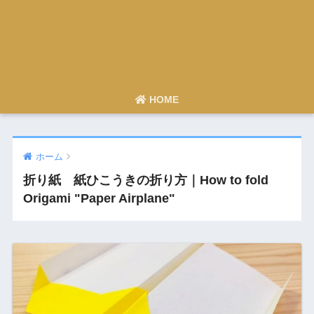
HOME
ホーム
折り紙 紙ひこうきの折り方｜How to fold
Origami "Paper Airplane"