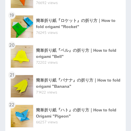
76692 views
19
簡単折り紙『ロケット』の折り方｜How to
fold origami "Rocket"
76245 views
20
簡単折り紙『ベル』の折り方｜How to fold
origami "Bell"
72202 views
21
簡単折り紙『バナナ』の折り方｜How to fold
origami "Banana"
71422 views
22
簡単折り紙『ハト』の折り方｜How to fold
Origami "Pigeon"
66257 views