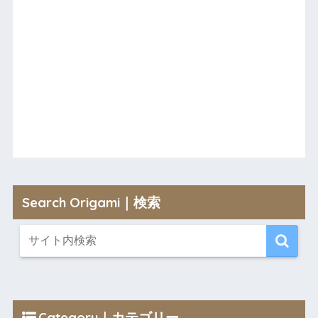
Search Origami｜検索
Category｜カテゴリー