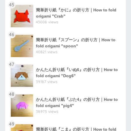
45
簡単折り紙『かに』の折り方｜How to fold
origami "Crab"
43008 views
46
簡単折り紙『スプーン』の折り方｜How to
fold origami "spoon"
40821 views
47
かんたん折り紙『いぬ6』の折り方｜How to
fold origami "Dog6"
39187 views
48
かんたん折り紙『ぶた4』の折り方｜How to
fold origami "pig4"
38975 views
49
簡単折り紙『こま』の折り方｜How to fold