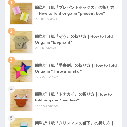
1
簡単折り紙『プレゼントボックス』の折り方
｜How to fold origami "present box"
219103 views
2
簡単折り紙『ぞう』の折り方｜How to fold
Origami "Elephant"
211146 views
3
簡単折り紙『手裏剣』の折り方｜How to fold
Origami "Throwing star"
198995 views
4
簡単折り紙『トナカイ』の折り方｜How to
fold origami "reindeer"
168350 views
5
簡単折り紙『クリスマスの靴下』の折り方｜