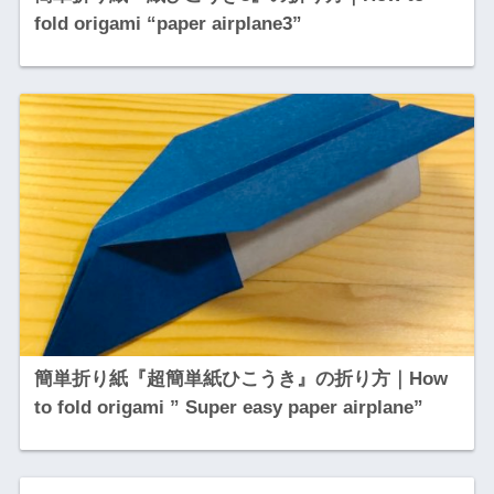
fold origami “paper airplane3”
簡単折り紙『超簡単紙ひこうき』の折り方｜How
to fold origami ” Super easy paper airplane”