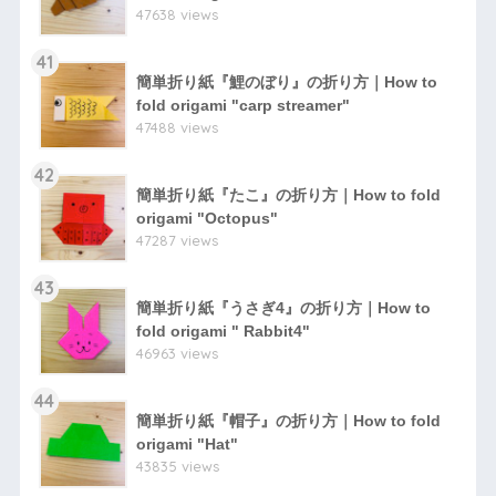
47638 views
41
簡単折り紙『鯉のぼり』の折り方｜How to
fold origami "carp streamer"
47488 views
42
簡単折り紙『たこ』の折り方｜How to fold
origami "Octopus"
47287 views
43
簡単折り紙『うさぎ4』の折り方｜How to
fold origami " Rabbit4"
46963 views
44
簡単折り紙『帽子』の折り方｜How to fold
origami "Hat"
43835 views