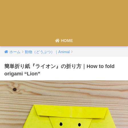
HOME
ホーム
動物（どうぶつ）｜Animal
簡単折り紙『ライオン』の折り方｜How to fold
origami “Lion”