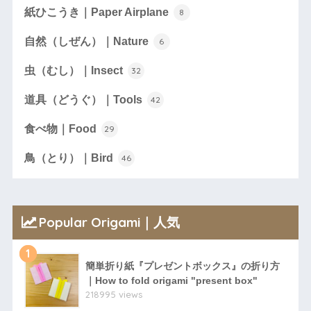
紙ひこうき｜Paper Airplane
8
自然（しぜん）｜Nature
6
虫（むし）｜Insect
32
道具（どうぐ）｜Tools
42
食べ物｜Food
29
鳥（とり）｜Bird
46
Popular Origami｜人気
1
簡単折り紙『プレゼントボックス』の折り方
｜How to fold origami "present box"
218995 views