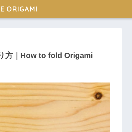
ORIGAMI
w to fold Origami