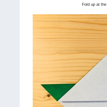
Fold up at the