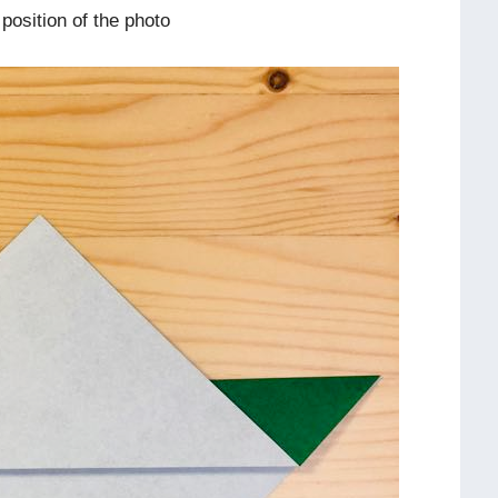
 position of the photo