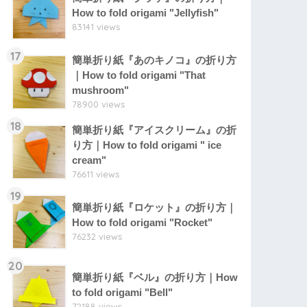
How to fold origami "Jellyfish"
83141 views
17
簡単折り紙『あのキノコ』の折り方
｜How to fold origami "That
mushroom"
78900 views
18
簡単折り紙『アイスクリーム』の折
り方｜How to fold origami " ice
cream"
76611 views
19
簡単折り紙『ロケット』の折り方｜
How to fold origami "Rocket"
76232 views
20
簡単折り紙『ベル』の折り方｜How
to fold origami "Bell"
72188 views