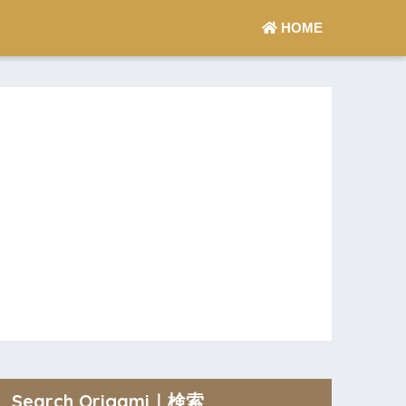
HOME
Search Origami｜検索