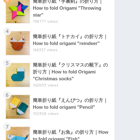
簡単折り紙『手裏剣』の折り方｜
How to fold Origami "Throwing
star"
198777 views
4
簡単折り紙『トナカイ』の折り方｜
How to fold origami "reindeer"
168337 views
5
簡単折り紙『クリスマスの靴下』の
折り方｜How to fold Origami
"Christmas socks"
160893 views
6
簡単折り紙『えんぴつ』の折り方｜
How to fold origami "Pencil"
150308 views
7
簡単折り紙『お魚』の折り方｜How
to fold origami "Fish"