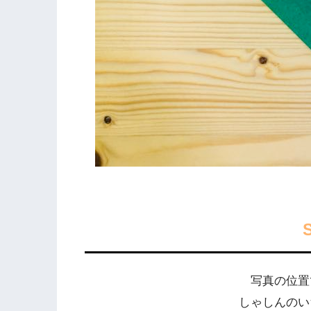
S
写真の位置
しゃしんのい