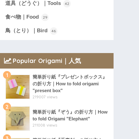
道具（どうぐ）｜Tools
42
食べ物｜Food
29
鳥（とり）｜Bird
46
Popular Origami｜人気
1
簡単折り紙『プレゼントボックス』
の折り方｜How to fold origami
"present box"
219007 views
2
簡単折り紙『ぞう』の折り方｜How
to fold Origami "Elephant"
211008 views
3