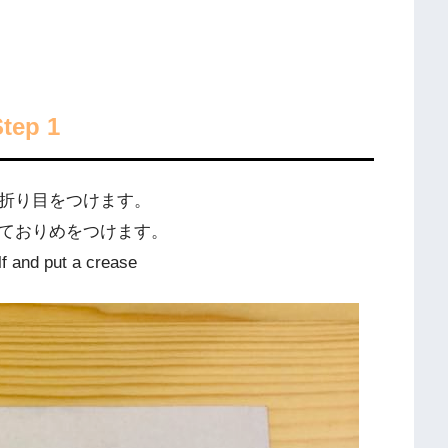
tep 1
折り目をつけます。
ておりめをつけます。
alf and put a crease