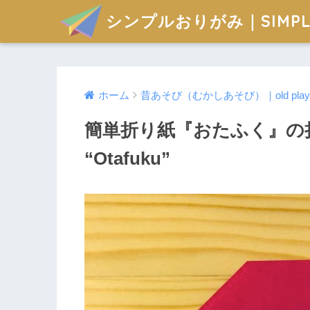
シンプルおりがみ｜SIMPLE 
ホーム
昔あそび（むかしあそび）｜old play
簡単折り紙『おたふく』の折り方｜H
“Otafuku”