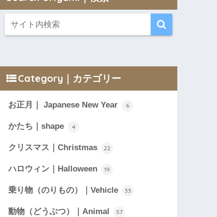
Category｜カテゴリー
お正月｜ Japanese New Year
6
かたち｜shape
4
クリスマス｜Christmas
22
ハロウィン｜Halloween
19
乗り物（のりもの）｜Vehicle
33
動物（どうぶつ）｜Animal
57