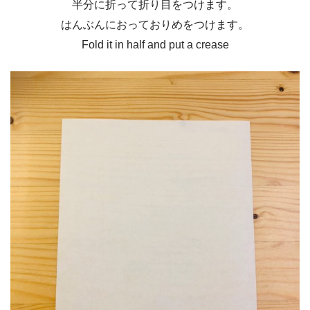
半分に折って折り目をつけます。
はんぶんにおっておりめをつけます。
Fold it in half and put a crease