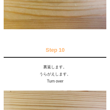
Step 10
裏返します。
うらがえします。
Turn over