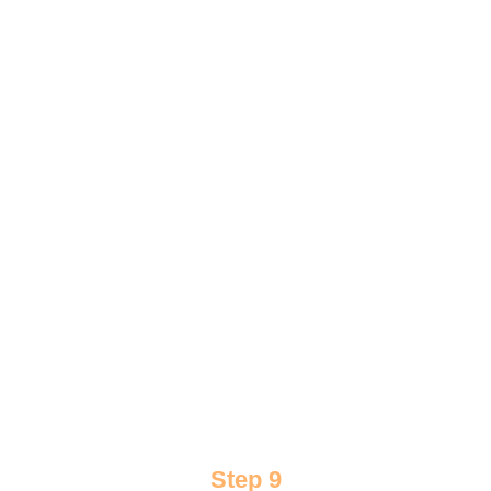
Step 9