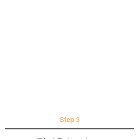
Step 3