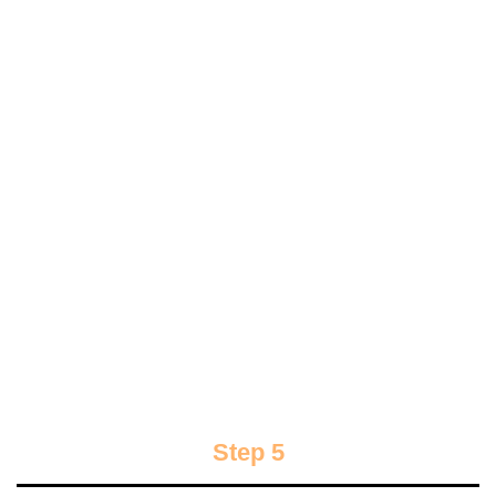
Step 5