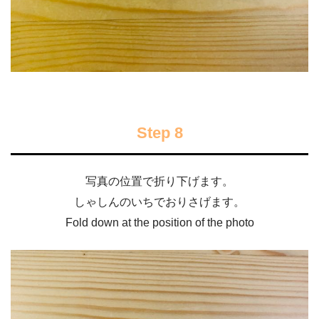
Step 8
写真の位置で折り下げます。
しゃしんのいちでおりさげます。
Fold down at the position of the photo