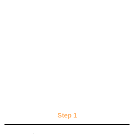
Step 1