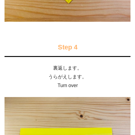
Step 4
裏返します。
うらがえします。
Turn over