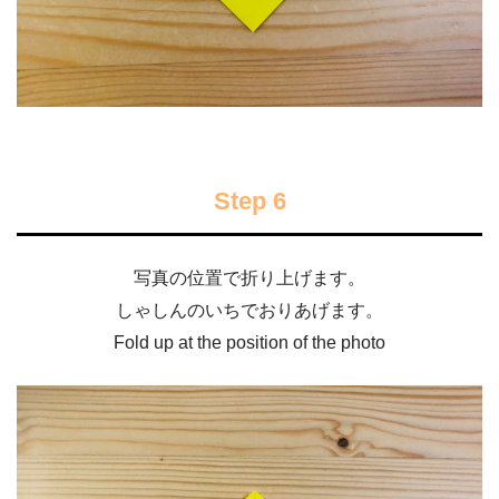
Step 6
写真の位置で折り上げます。
しゃしんのいちでおりあげます。
Fold up at the position of the photo