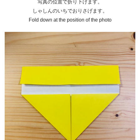
写真の位置で折り下げます。
しゃしんのいちでおりさげます。
Fold down at the position of the photo