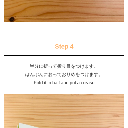
Step 4
半分に折って折り目をつけます。
はんぶんにおっておりめをつけます。
Fold it in half and put a crease