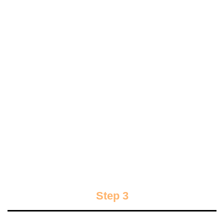
Step 3