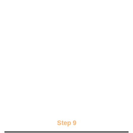
Step 9