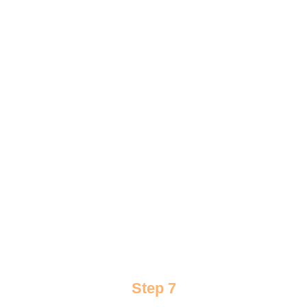
Step 7