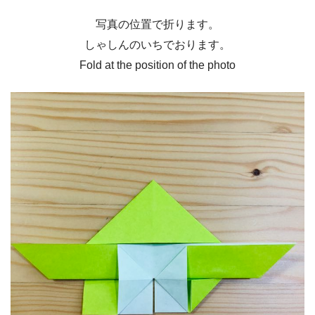
写真の位置で折ります。
しゃしんのいちでおります。
Fold at the position of the photo