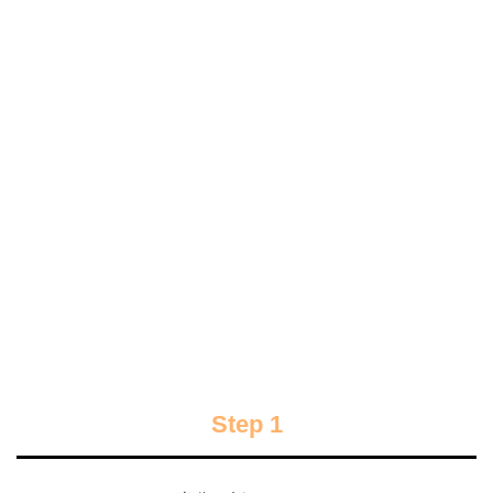
Step 1